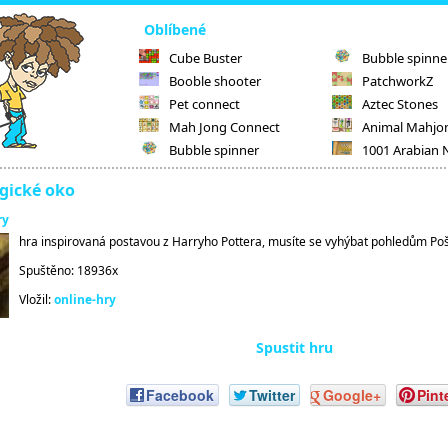
Oblíbené
Cube Buster
Bubble spinne
Booble shooter
PatchworkZ
Pet connect
Aztec Stones
Mah Jong Connect
Animal Mahjo
Bubble spinner
1001 Arabian 
ické oko
ry
hra inspirovaná postavou z Harryho Pottera, musíte se vyhýbat pohledům P
Spuštěno: 18936x
Vložil:
online-hry
Spustit hru
Facebook
Twitter
Google+
Pint