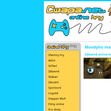
Moodyho mag
Zábavné online h
Všechny hry
Akční
Střílecí
Zábavné
Skákací
Závodní
Sportovní
Logické
Steppen Wolf
Filmy online
Pro dívky