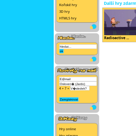
Další hry zdar
Koňské hry
3D hry
HTML5 hry
Radioactive ...
4 + 7 =
Hry online
Hry zdarma