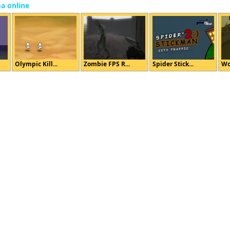
ma online
Olympic Kill...
Zombie FPS R...
Spider Stick...
Wo