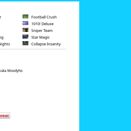
r
Football Crush
1010! Deluxe
Sniper Team
ng
Star Magic
Nights
Collapse Insanity
ošuka Moodyho
erest