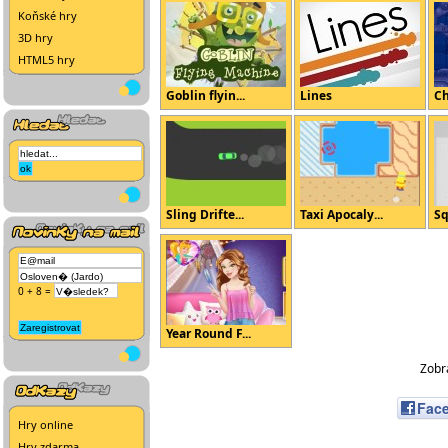
Koňské hry
3D hry
HTML5 hry
Goblin flyin...
Lines
Ch
Sling Drifte...
Taxi Apocaly...
Sq
0 + 8 =
Year Round F...
Zobra
Fac
Hry online
Hry zdarma