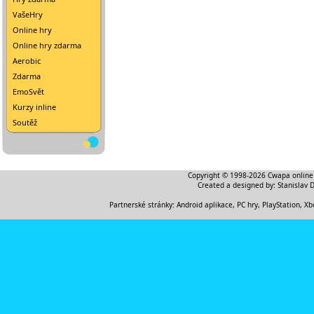
VašeHry
Online hry
Online hry zdarma
Aerobic
Zdarma
EmoSvět
Kurzy inline
Soutěž
Copyright © 1998-2026
Cwapa online
Created a designed by:
Stanislav 
Partnerské stránky:
Android aplikace
,
PC hry, PlayStation, Xb