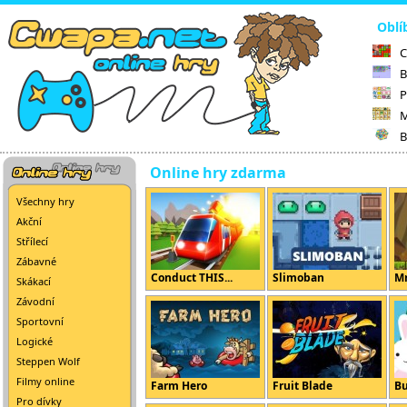
Oblí
C
B
P
M
B
Online hry zdarma
Všechny hry
Akční
Střílecí
Zábavné
Conduct THIS...
Slimoban
Mr
Skákací
Závodní
Sportovní
Logické
Steppen Wolf
Filmy online
Farm Hero
Fruit Blade
B
Pro dívky