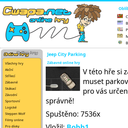
Oblí
C
B
P
M
B
Jeep City Parking
Zábavné online hry
Všechny hry
V této hře si 
Akční
Střílecí
muset parkova
Zábavné
pro vás určen
Skákací
Závodní
správně!
Sportovní
Logické
Spuštěno: 7536x
Steppen Wolf
Filmy online
Vložil:
Bobb1
Pro dívky