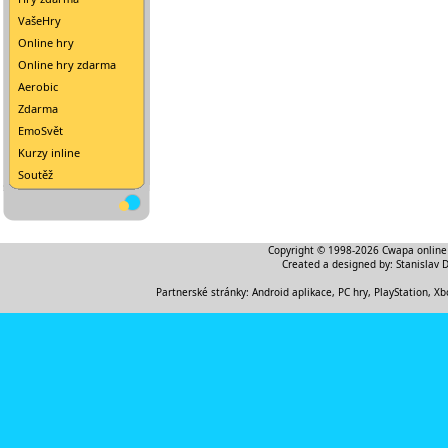
VašeHry
Online hry
Online hry zdarma
Aerobic
Zdarma
EmoSvět
Kurzy inline
Soutěž
Copyright © 1998-2026
Cwapa online
Created a designed by:
Stanislav 
Partnerské stránky:
Android aplikace
,
PC hry, PlayStation, Xb