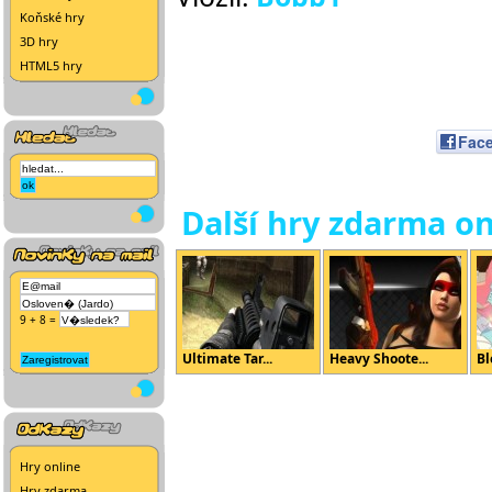
Koňské hry
3D hry
HTML5 hry
Fac
Další hry zdarma on
9 + 8 =
Ultimate Tar...
Heavy Shoote...
Bl
Hry online
Hry zdarma