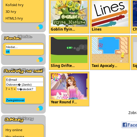
Koňské hry
3D hry
HTML5 hry
Goblin flyin...
Lines
Ch
Sling Drifte...
Taxi Apocaly...
Sq
7 + 1 =
Year Round F...
Zobra
Fac
Hry online
Hry zdarma