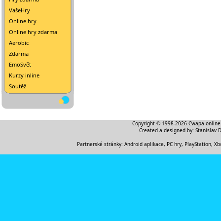
VašeHry
Online hry
Online hry zdarma
Aerobic
Zdarma
EmoSvět
Kurzy inline
Soutěž
Copyright © 1998-2026
Cwapa online
Created a designed by:
Stanislav 
Partnerské stránky:
Android aplikace
,
PC hry, PlayStation, Xb