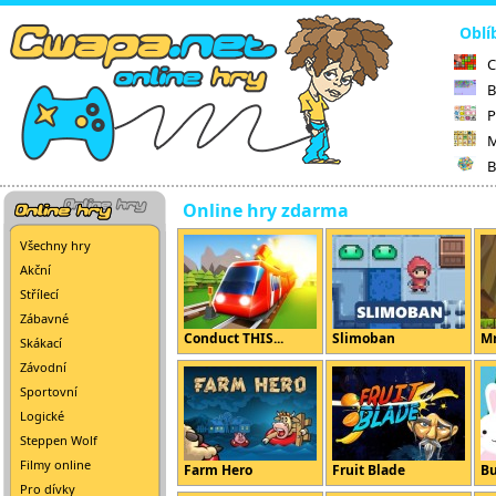
Oblí
C
B
P
M
B
Online hry zdarma
Všechny hry
Akční
Střílecí
Zábavné
Conduct THIS...
Slimoban
Mr
Skákací
Závodní
Sportovní
Logické
Steppen Wolf
Filmy online
Farm Hero
Fruit Blade
B
Pro dívky