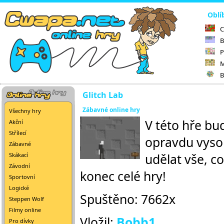
Oblí
C
B
P
M
B
Glitch Lab
Zábavné online hry
Všechny hry
V této hře bud
Akční
Střílecí
opravdu vysok
Zábavné
udělat vše, co
Skákací
Závodní
konec celé hry!
Sportovní
Logické
Spuštěno: 7662x
Steppen Wolf
Filmy online
Vložil:
Bobb1
Pro dívky