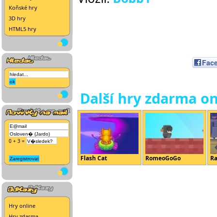
Koňské hry
3D hry
HTML5 hry
Fac
Další hry zdarma on
0 + 3 =
Flash Cat
RomeoGoGo
Ra
Hry online
Hry zdarma