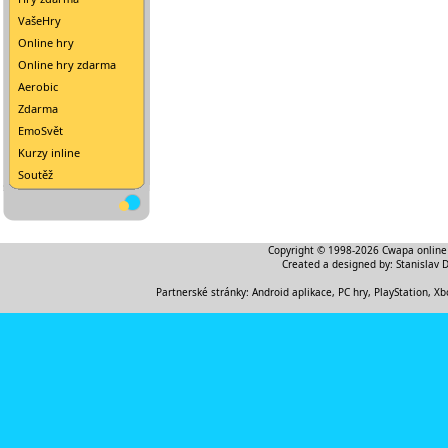
VašeHry
Online hry
Online hry zdarma
Aerobic
Zdarma
EmoSvět
Kurzy inline
Soutěž
Copyright © 1998-2026
Cwapa online
Created a designed by:
Stanislav 
Partnerské stránky:
Android aplikace
,
PC hry, PlayStation, Xb