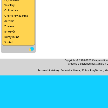
VašeHry
Online hry
Online hry zdarma
Aerobic
Zdarma
EmoSvět
Kurzy inline
Soutěž
Copyright © 1998-2026
Cwapa online
Created a designed by:
Stanislav 
Partnerské stránky:
Android aplikace
,
PC hry, PlayStation, Xb