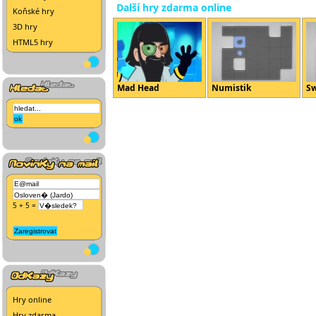
Další hry zdarma online
Koňské hry
3D hry
HTML5 hry
Mad Head
Numistik
Sw
5 + 5 =
Hry online
Hry zdarma