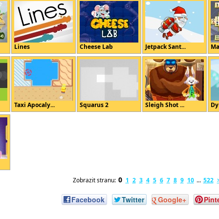
Lines
Cheese Lab
Jetpack Sant...
Ma
Taxi Apocaly...
Squarus 2
Sleigh Shot ...
Dy
0
Zobrazit stranu:
1
2
3
4
5
6
7
8
9
10
...
522
Facebook
Twitter
Google+
Pint