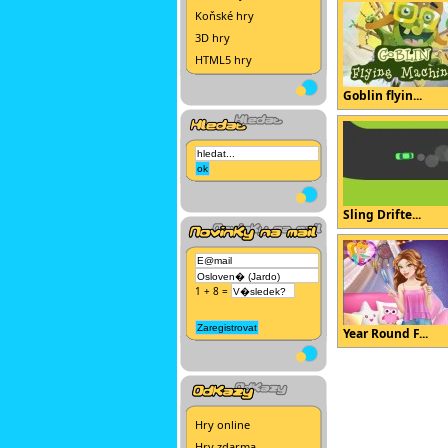
Koňské hry
3D hry
HTML5 hry
Goblin flyin...
Sling Drifte...
1 + 8 =
Year Round F...
Hry online
Hry zdarma