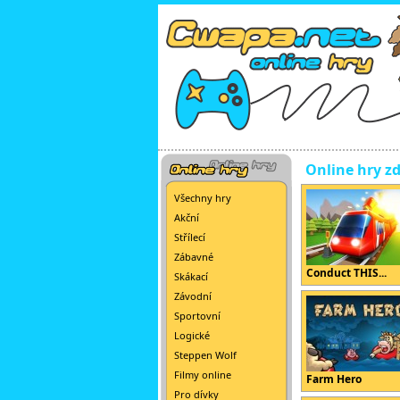
Online hry z
Všechny hry
Akční
Střílecí
Zábavné
Conduct THIS...
Skákací
Závodní
Sportovní
Logické
Steppen Wolf
Filmy online
Farm Hero
Pro dívky