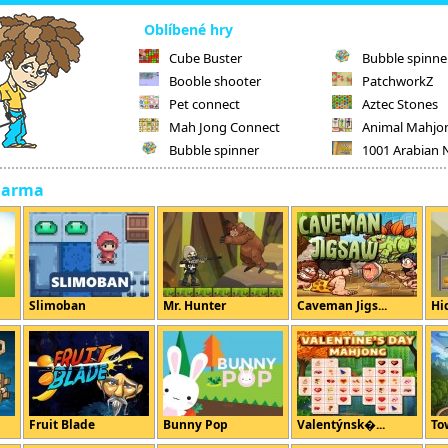
Oblíbené hry
Cube Buster
Bubble spinne
Booble shooter
PatchworkZ
Pet connect
Aztec Stones
Mah Jong Connect
Animal Mahjo
Bubble spinner
1001 Arabian 
darma
Slimoban
Mr. Hunter
Caveman Jigs...
Hi
Fruit Blade
Bunny Pop
Valentýnsk�...
To