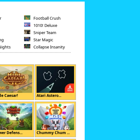
r
Football Crush
1010! Deluxe
Sniper Team
ng
Star Magic
Nights
Collapse Insanity
de Caesar!
Atari Astero...
wer Defens...
Chummy Chum ...