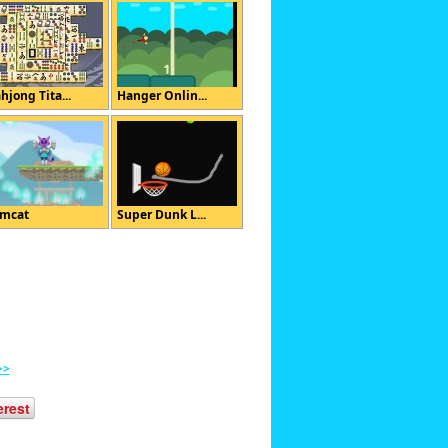
hjong Tita...
Hanger Onlin...
mcat
Super Dunk L...
>>
erest