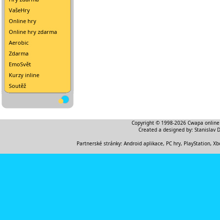
VašeHry
Online hry
Online hry zdarma
Aerobic
Zdarma
EmoSvět
Kurzy inline
Soutěž
Copyright © 1998-2026
Cwapa online
Created a designed by:
Stanislav 
Partnerské stránky:
Android aplikace
,
PC hry, PlayStation, Xb