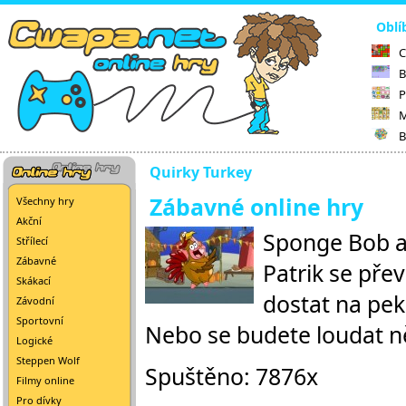
Oblí
C
B
P
M
B
Quirky Turkey
Zábavné online hry
Všechny hry
Akční
Sponge Bob a 
Střílecí
Zábavné
Patrik se pře
Skákací
dostat na pek
Závodní
Sportovní
Nebo se budete loudat n
Logické
Steppen Wolf
Spuštěno: 7876x
Filmy online
Pro dívky