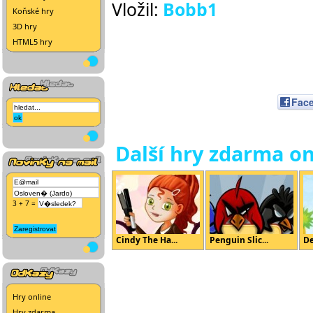
Vložil:
Bobb1
Koňské hry
3D hry
HTML5 hry
Fac
Další hry zdarma on
3 + 7 =
Cindy The Ha...
Penguin Slic...
De
Hry online
Hry zdarma