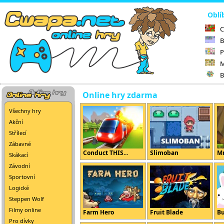
Oblí
C
B
P
M
B
Online hry zdarma
Všechny hry
Akční
Střílecí
Zábavné
Conduct THIS...
Slimoban
Mr
Skákací
Závodní
Sportovní
Logické
Steppen Wolf
Filmy online
Farm Hero
Fruit Blade
B
Pro dívky