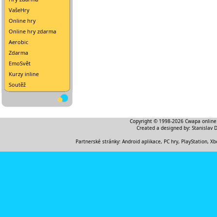
VašeHry
Online hry
Online hry zdarma
Aerobic
Zdarma
EmoSvět
Kurzy inline
Soutěž
Copyright © 1998-2026
Cwapa online
Created a designed by:
Stanislav 
Partnerské stránky:
Android aplikace
,
PC hry, PlayStation, Xb