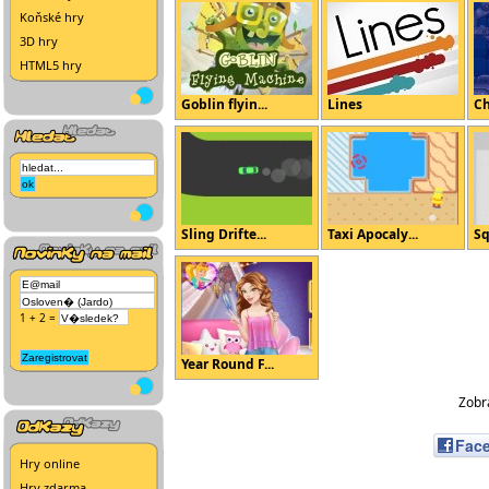
Koňské hry
3D hry
HTML5 hry
Goblin flyin...
Lines
Ch
Sling Drifte...
Taxi Apocaly...
Sq
1 + 2 =
Year Round F...
Zobra
Fac
Hry online
Hry zdarma