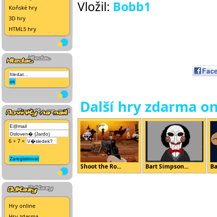
Vložil:
Bobb1
Koňské hry
3D hry
HTML5 hry
Fac
Další hry zdarma on
6 + 7 =
Shoot the Ro...
Bart Simpson...
Ba
Hry online
Hry zdarma