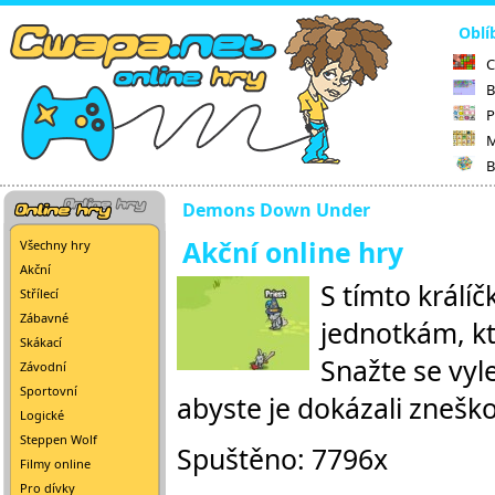
Oblí
C
B
P
M
B
Demons Down Under
Akční online hry
Všechny hry
Akční
S tímto králí
Střílecí
Zábavné
jednotkám, k
Skákací
Snažte se vyle
Závodní
Sportovní
abyste je dokázali znešk
Logické
Steppen Wolf
Spuštěno: 7796x
Filmy online
Pro dívky