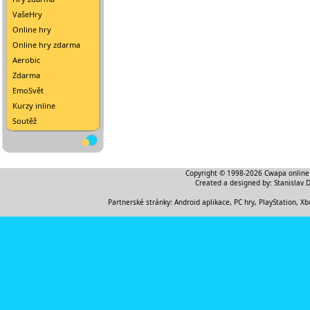
VašeHry
Online hry
Online hry zdarma
Aerobic
Zdarma
EmoSvět
Kurzy inline
Soutěž
Copyright © 1998-2026
Cwapa online
Created a designed by:
Stanislav 
Partnerské stránky:
Android aplikace
,
PC hry, PlayStation, Xb