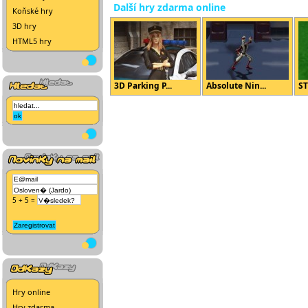
Další hry zdarma online
Koňské hry
3D hry
HTML5 hry
3D Parking P...
Absolute Nin...
ST
5 + 5 =
Hry online
Hry zdarma