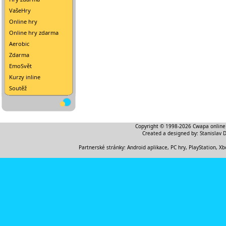
VašeHry
Online hry
Online hry zdarma
Aerobic
Zdarma
EmoSvět
Kurzy inline
Soutěž
Copyright © 1998-2026
Cwapa online
Created a designed by:
Stanislav 
Partnerské stránky:
Android aplikace
,
PC hry, PlayStation, Xb