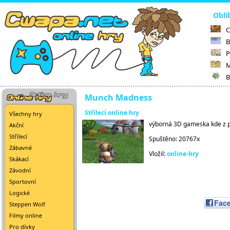
Oblí
C
B
P
M
B
Munch Madness
Střílecí online hry
Všechny hry
výborná 3D gameska kde z po
Akční
Střílecí
Spuštěno: 20767x
Zábavné
Vložil:
online-hry
Skákací
Závodní
Sportovní
Logické
Fac
Steppen Wolf
Filmy online
Pro dívky