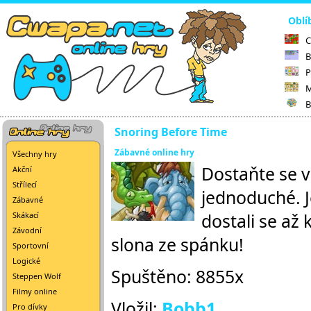
Oblí
C
B
P
M
B
Snoring Before Time
Zábavné online hry
Všechny hry
Dostaňte se v
Akční
Střílecí
jednoduché. J
Zábavné
dostali se až 
Skákací
Závodní
slona ze spánku!
Sportovní
Logické
Spuštěno: 8855x
Steppen Wolf
Filmy online
Vložil:
Bobb1
Pro dívky