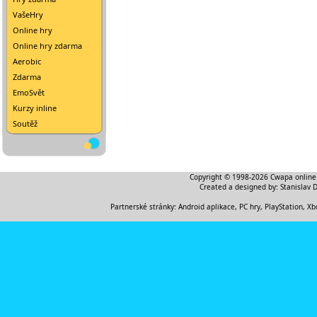
VašeHry
Online hry
Online hry zdarma
Aerobic
Zdarma
EmoSvět
Kurzy inline
Soutěž
Copyright © 1998-2026
Cwapa online
Created a designed by:
Stanislav 
Partnerské stránky:
Android aplikace
,
PC hry, PlayStation, Xb