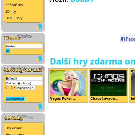
Koňské hry
3D hry
HTML5 hry
Fac
Další hry zdarma on
0 + 0 =
Vegas Poker ...
Chaos Invade...
Je
Hry online
Hry zdarma