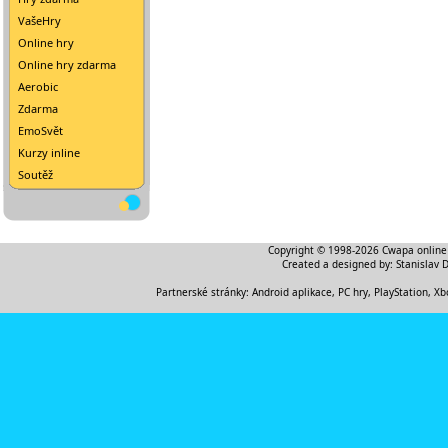
VašeHry
Online hry
Online hry zdarma
Aerobic
Zdarma
EmoSvět
Kurzy inline
Soutěž
Copyright © 1998-2026
Cwapa online
Created a designed by:
Stanislav 
Partnerské stránky:
Android aplikace
,
PC hry, PlayStation, Xb