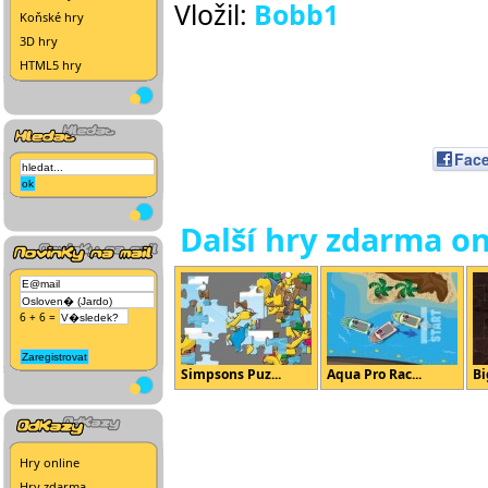
Vložil:
Bobb1
Koňské hry
3D hry
HTML5 hry
Fac
Další hry zdarma on
6 + 6 =
Simpsons Puz...
Aqua Pro Rac...
Bi
Hry online
Hry zdarma