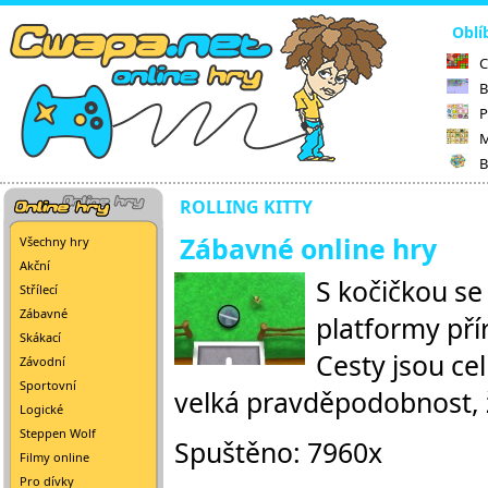
Oblí
C
B
P
M
B
ROLLING KITTY
Zábavné online hry
Všechny hry
Akční
S kočičkou se
Střílecí
Zábavné
platformy přír
Skákací
Cesty jsou ce
Závodní
Sportovní
velká pravděpodobnost, ž
Logické
Steppen Wolf
Spuštěno: 7960x
Filmy online
Pro dívky