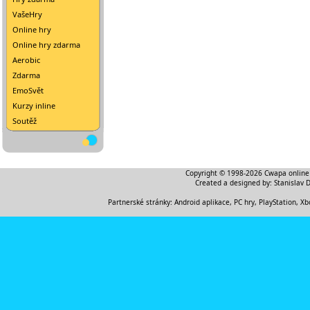
VašeHry
Online hry
Online hry zdarma
Aerobic
Zdarma
EmoSvět
Kurzy inline
Soutěž
Copyright © 1998-2026
Cwapa online
Created a designed by:
Stanislav 
Partnerské stránky:
Android aplikace
,
PC hry, PlayStation, Xb