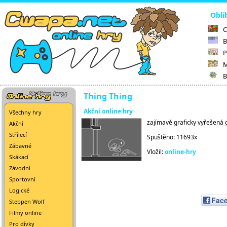
Oblí
C
B
P
M
B
Thing Thing
Akční online hry
Všechny hry
zajímavě graficky vyřešená 
Akční
Střílecí
Spuštěno: 11693x
Zábavné
Vložil:
online-hry
Skákací
Závodní
Sportovní
Logické
Fac
Steppen Wolf
Filmy online
Pro dívky