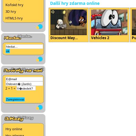
Další hry zdarma online
Koňské hry
3D hry
HTML5 hry
Discount May...
Vehicles 2
Pu
2 + 1 =
Hry online
Hry zdarma