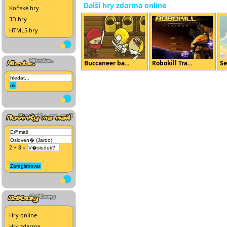
Další hry zdarma online
Koňské hry
3D hry
HTML5 hry
Buccaneer ba...
Robokill Tra...
Se
2 + 8 =
Hry online
Hry zdarma