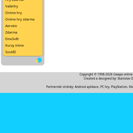
VašeHry
Online hry
Online hry zdarma
Aerobic
Zdarma
EmoSvět
Kurzy inline
Soutěž
Copyright © 1998-2026
Cwapa online
Created a designed by:
Stanislav 
Partnerské stránky:
Android aplikace
,
PC hry, PlayStation, Xb