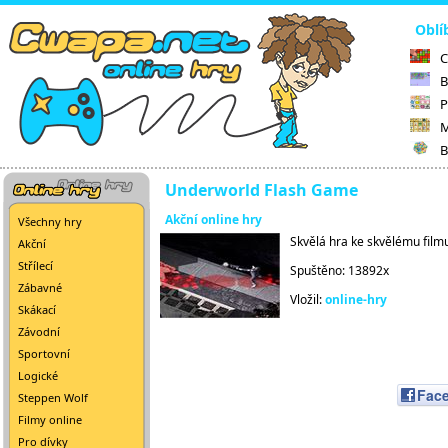
Oblí
C
B
P
M
B
Underworld Flash Game
Akční online hry
Všechny hry
Skvělá hra ke skvělému film
Akční
Střílecí
Spuštěno: 13892x
Zábavné
Vložil:
online-hry
Skákací
Závodní
Sportovní
Logické
Fac
Steppen Wolf
Filmy online
Pro dívky