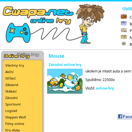
Oblí
C
B
P
M
B
Mouse
Závodní online hry
Všechny hry
ukolem je mlatit auta a se
Akční
Střílecí
Spuštěno: 22500x
Zábavné
Vložil:
online-hry
Skákací
Závodní
Sportovní
Logické
Fac
Steppen Wolf
Filmy online
Pro dívky