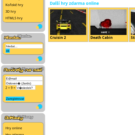
Další hry zdarma online
Koňské hry
3D hry
HTML5 hry
Cruisin 2
Death Cabin
St
2 + 9 =
Hry online
Hry zdarma