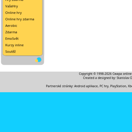
VašeHry
Online hry
Online hry zdarma
Aerobic
Zdarma
EmoSvět
Kurzy inline
Soutěž
Copyright © 1998-2026
Cwapa online
Created a designed by:
Stanislav 
Partnerské stránky:
Android aplikace
,
PC hry, PlayStation, Xb