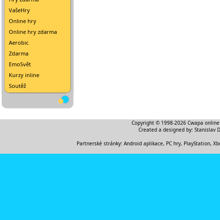
VašeHry
Online hry
Online hry zdarma
Aerobic
Zdarma
EmoSvět
Kurzy inline
Soutěž
Copyright © 1998-2026
Cwapa online
Created a designed by:
Stanislav 
Partnerské stránky:
Android aplikace
,
PC hry, PlayStation, Xb