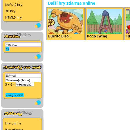
Další hry zdarma online
Koňské hry
3D hry
HTML5 hry
Burrito Biso...
Pogo Swing
Tu
5 + 6 =
Hry online
Hry zdarma