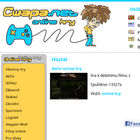
Oblí
C
B
P
M
B
Hostel
Akční online hry
Všechny hry
hra k debilnímu filmu :)
Akční
Střílecí
Spuštěno: 13327x
Zábavné
Vložil:
online-hry
Skákací
Závodní
Sportovní
Logické
Fac
Steppen Wolf
Filmy online
Pro dívky