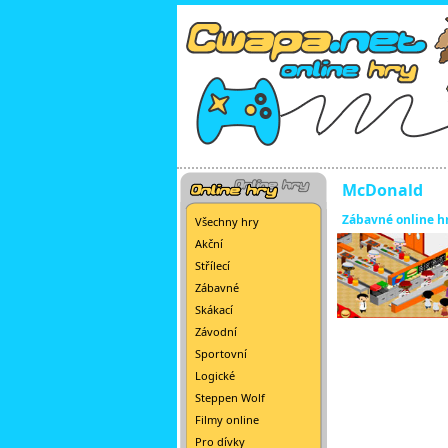
McDonald
Zábavné online h
Všechny hry
Akční
Střílecí
Zábavné
Skákací
Závodní
Sportovní
Logické
Steppen Wolf
Filmy online
Pro dívky