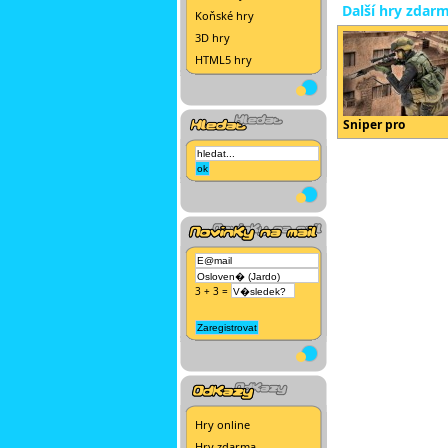
Další hry zdar
Koňské hry
3D hry
HTML5 hry
Sniper pro
3 + 3 =
Hry online
Hry zdarma