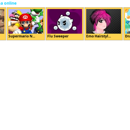
ma online
Supermario N...
Flu Sweeper
Emo Hairstyl...
Dr