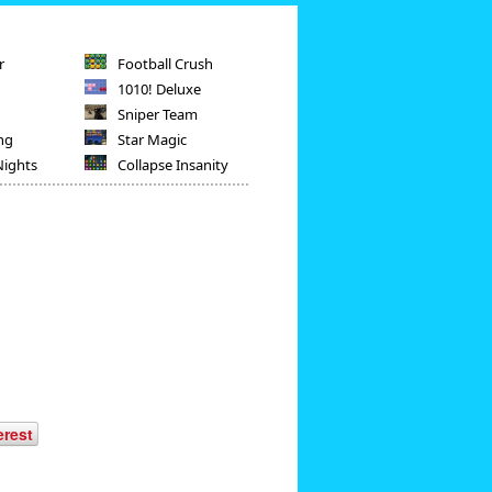
r
Football Crush
1010! Deluxe
Sniper Team
ng
Star Magic
Nights
Collapse Insanity
erest