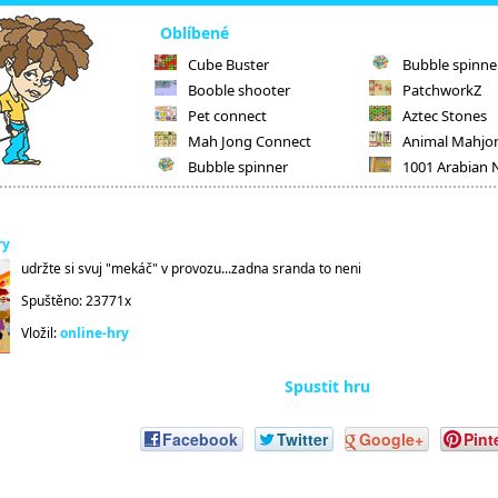
Oblíbené
Cube Buster
Bubble spinne
Booble shooter
PatchworkZ
Pet connect
Aztec Stones
Mah Jong Connect
Animal Mahjo
Bubble spinner
1001 Arabian 
ry
udržte si svuj "mekáč" v provozu...zadna sranda to neni
Spuštěno: 23771x
Vložil:
online-hry
Spustit hru
Facebook
Twitter
Google+
Pint