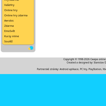
VašeHry
Online hry
Online hry zdarma
Aerobic
Zdarma
EmoSvět
Kurzy inline
Soutěž
Copyright © 1998-2026
Cwapa online
Created a designed by:
Stanislav 
Partnerské stránky:
Android aplikace
,
PC hry, PlayStation, Xb