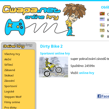
Oblí
C
B
P
M
B
Dirty Bike 2
Sportovní online hry
Všechny hry
super pokračování závodů t
Akční
Střílecí
Spuštěno: 24599x
Zábavné
Vložil:
online-hry
Skákací
Závodní
Sportovní
Logické
Fac
Steppen Wolf
Filmy online
Pro dívky