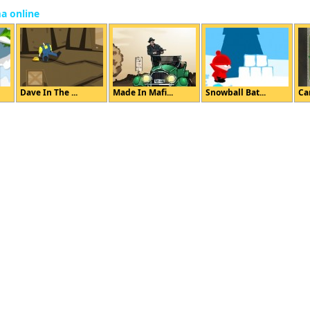
ma online
Dave In The ...
Made In Mafi...
Snowball Bat...
Ca