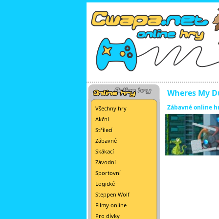
Wheres My D
Zábavné online h
Všechny hry
Akční
Střílecí
Zábavné
Skákací
Závodní
Sportovní
Logické
Steppen Wolf
Filmy online
Pro dívky