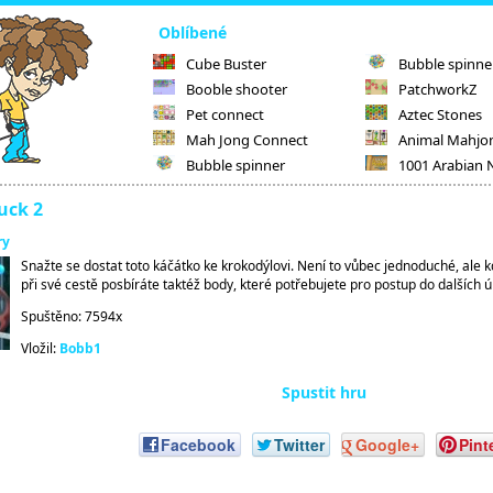
Oblíbené
Cube Buster
Bubble spinne
Booble shooter
PatchworkZ
Pet connect
Aztec Stones
Mah Jong Connect
Animal Mahjo
Bubble spinner
1001 Arabian 
uck 2
ry
Snažte se dostat toto káčátko ke krokodýlovi. Není to vůbec jednoduché, ale k
při své cestě posbíráte taktéž body, které potřebujete pro postup do dalších ú
Spuštěno: 7594x
Vložil:
Bobb1
Spustit hru
Facebook
Twitter
Google+
Pint