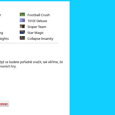
r
Football Crush
1010! Deluxe
Sniper Team
ng
Star Magic
Nights
Collapse Insanity
dyž se budete pořádně snažit, tak věříme, že
rovních hry.
erest