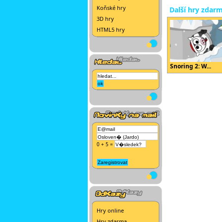
Koňské hry
Další hry zdar
3D hry
HTML5 hry
Snoring 2: W...
0 + 5 =
Hry online
Hry zdarma