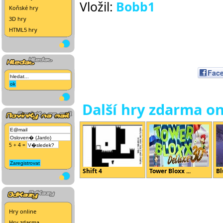
Vložil:
Bobb1
Koňské hry
3D hry
HTML5 hry
Fac
Další hry zdarma on
5 + 4 =
Shift 4
Tower Bloxx ...
Bl
Hry online
Hry zdarma