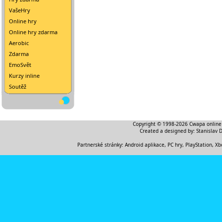
VašeHry
Online hry
Online hry zdarma
Aerobic
Zdarma
EmoSvět
Kurzy inline
Soutěž
Copyright © 1998-2026
Cwapa online
Created a designed by:
Stanislav 
Partnerské stránky:
Android aplikace
,
PC hry, PlayStation, Xb