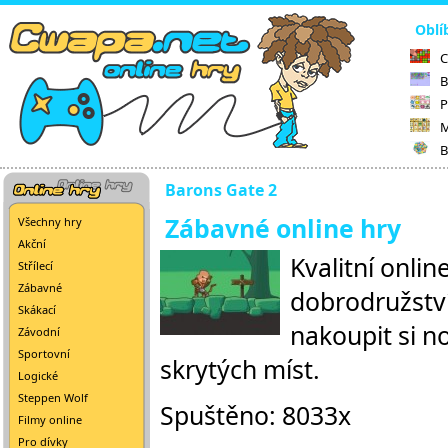
Oblí
C
B
P
M
B
Barons Gate 2
Zábavné online hry
Všechny hry
Akční
Kvalitní onli
Střílecí
Zábavné
dobrodružství
Skákací
nakoupit si n
Závodní
Sportovní
skrytých míst.
Logické
Steppen Wolf
Spuštěno: 8033x
Filmy online
Pro dívky