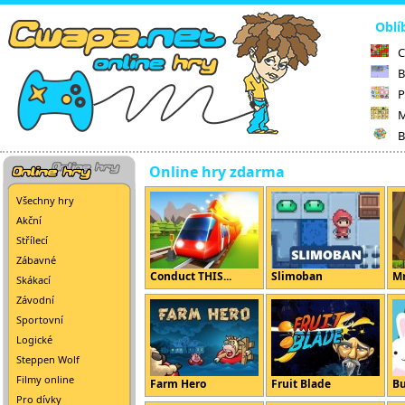
Oblí
C
B
P
M
B
Online hry zdarma
Všechny hry
Akční
Střílecí
Zábavné
Conduct THIS...
Slimoban
Mr
Skákací
Závodní
Sportovní
Logické
Steppen Wolf
Filmy online
Farm Hero
Fruit Blade
B
Pro dívky