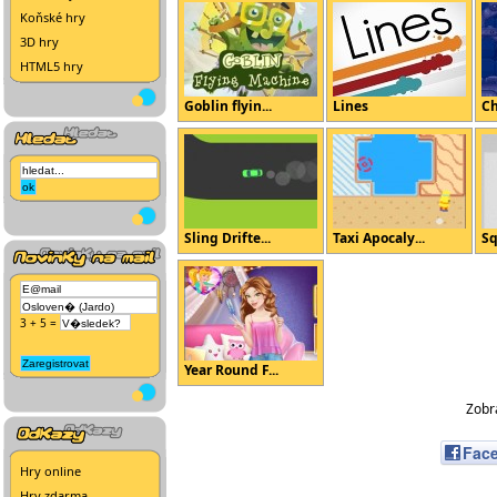
Koňské hry
3D hry
HTML5 hry
Goblin flyin...
Lines
Ch
Sling Drifte...
Taxi Apocaly...
Sq
3 + 5 =
Year Round F...
Zobra
Fac
Hry online
Hry zdarma