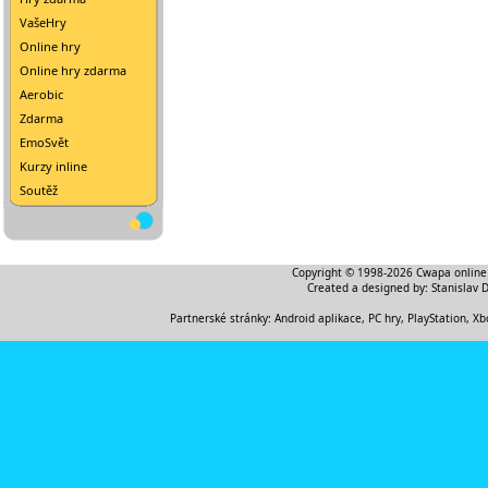
VašeHry
Online hry
Online hry zdarma
Aerobic
Zdarma
EmoSvět
Kurzy inline
Soutěž
Copyright © 1998-2026
Cwapa online
Created a designed by:
Stanislav 
Partnerské stránky:
Android aplikace
,
PC hry, PlayStation, Xb