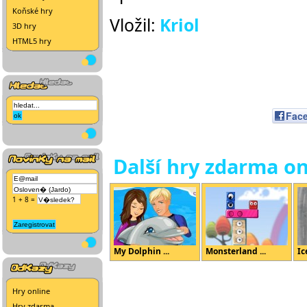
Koňské hry
Vložil:
Kriol
3D hry
HTML5 hry
Fac
Další hry zdarma on
1 + 8 =
My Dolphin ...
Monsterland ...
Ic
Hry online
Hry zdarma