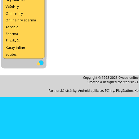
VašeHry
Online hry
Online hry zdarma
Aerobic
Zdarma
EmoSvět
Kurzy inline
Soutěž
Copyright © 1998-2026
Cwapa online
Created a designed by:
Stanislav 
Partnerské stránky:
Android aplikace
,
PC hry, PlayStation, Xb