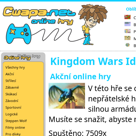
Oblí
C
B
P
M
B
Kingdom Wars Id
Všechny hry
Akční online hry
Akční
Střílecí
V této hře se 
Zábavné
Skákací
nepřátelské h
Závodní
silnou armádu
Sportovní
Logické
Musíte se snažit, abyste
Steppen Wolf
Filmy online
Spuštěno: 7509x
Pro dívky