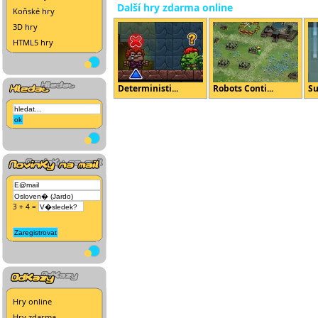
Další hry zdarma online
Koňské hry
3D hry
HTML5 hry
Deterministi...
Robots Conti...
Su
3 + 4 =
Hry online
Hry zdarma