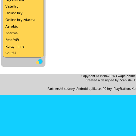
VašeHry
Online hry
Online hry zdarma
Aerobic
Zdarma
EmoSvět
Kurzy inline
Soutěž
Copyright © 1998-2026
Cwapa online
Created a designed by:
Stanislav 
Partnerské stránky:
Android aplikace
,
PC hry, PlayStation, Xb