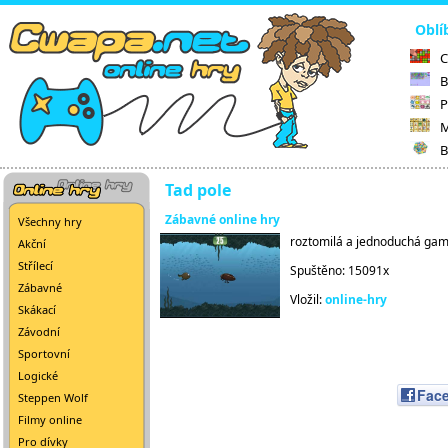
Oblí
C
B
P
M
B
Tad pole
Zábavné online hry
Všechny hry
roztomilá a jednoduchá gam
Akční
Střílecí
Spuštěno: 15091x
Zábavné
Vložil:
online-hry
Skákací
Závodní
Sportovní
Logické
Fac
Steppen Wolf
Filmy online
Pro dívky