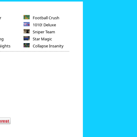
r
Football Crush
1010! Deluxe
Sniper Team
ng
Star Magic
Nights
Collapse Insanity
erest