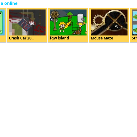
ma online
Crash Car 20...
fgw island
Mouse Maze
Str