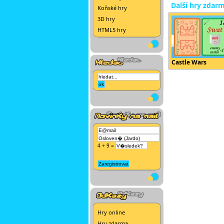
Další hry zdar
Koňské hry
3D hry
HTML5 hry
Castle Wars
4 + 9 =
Hry online
Hry zdarma