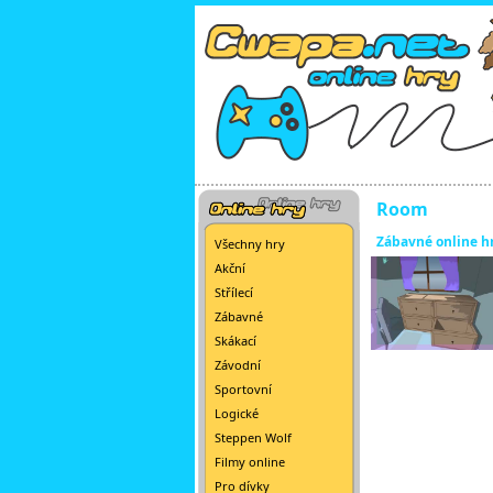
Room
Zábavné online h
Všechny hry
Akční
Střílecí
Zábavné
Skákací
Závodní
Sportovní
Logické
Steppen Wolf
Filmy online
Pro dívky