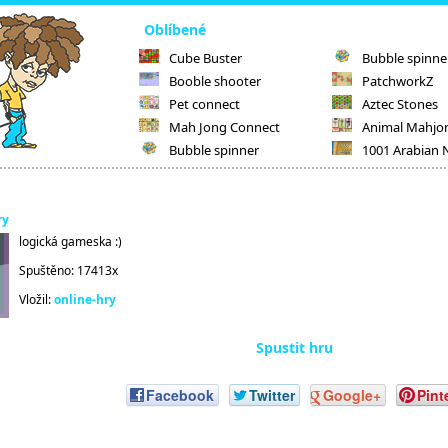
Oblíbené
Cube Buster
Bubble spinne
Booble shooter
PatchworkZ
Pet connect
Aztec Stones
Mah Jong Connect
Animal Mahjo
Bubble spinner
1001 Arabian 
ry
logická gameska :)
Spuštěno: 17413x
Vložil:
online-hry
Spustit hru
Facebook
Twitter
Google+
Pint