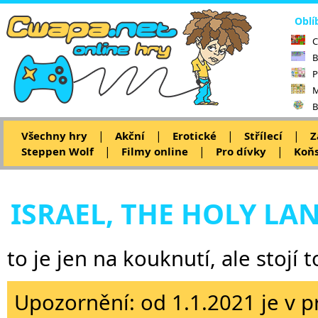
Oblí
C
B
P
M
B
|
|
|
|
Všechny hry
Akční
Erotické
Střílecí
Z
|
|
|
Steppen Wolf
Filmy online
Pro dívky
Koňs
ISRAEL, THE HOLY LA
to je jen na kouknutí, ale stojí t
Upozornění: od 1.1.2021 je v p