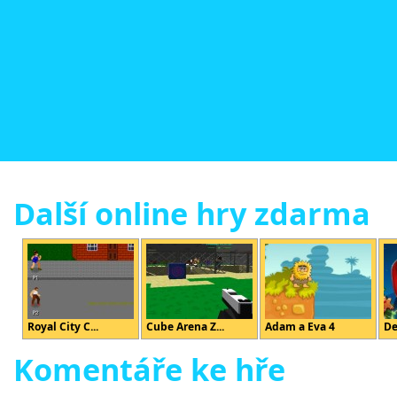
Další online hry zdarma
Royal City C...
Cube Arena Z...
Adam a Eva 4
De
Komentáře ke hře