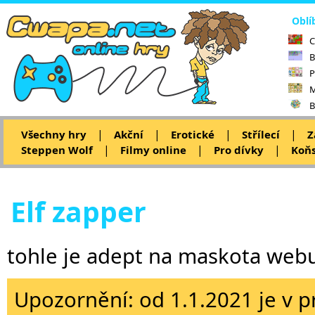
Oblí
C
B
P
M
B
|
|
|
|
Všechny hry
Akční
Erotické
Střílecí
Z
|
|
|
Steppen Wolf
Filmy online
Pro dívky
Koňs
Elf zapper
tohle je adept na maskota webu 
Upozornění: od 1.1.2021 je v p