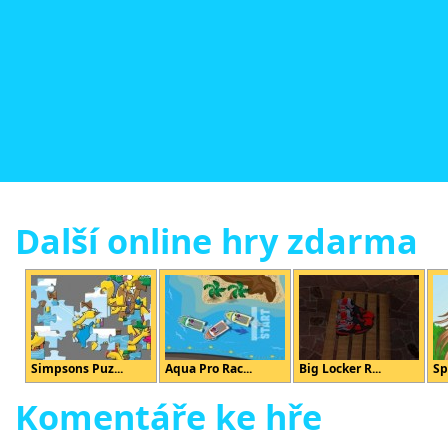
Další online hry zdarma
Simpsons Puz...
Aqua Pro Rac...
Big Locker R...
Sp
Komentáře ke hře