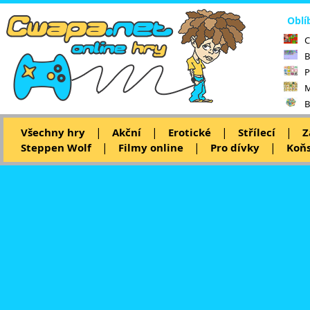
Oblí
C
B
P
M
B
|
|
|
|
Všechny hry
Akční
Erotické
Střílecí
Z
|
|
|
Steppen Wolf
Filmy online
Pro dívky
Koňs