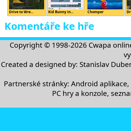
Drive to Wre...
Kid Bunny in...
Chomper
Dr
Komentáře ke hře
Copyright © 1998-2026
Cwapa onlin
vy
Created a designed by:
Stanislav Dube
Partnerské stránky:
Android aplikace
,
PC hry a konzole
,
sezn