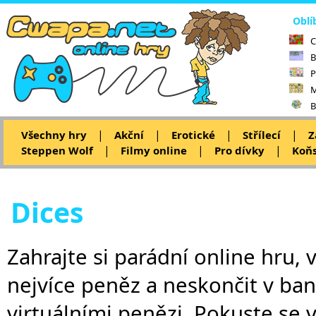
Oblí
C
B
P
M
B
|
|
|
|
Všechny hry
Akční
Erotické
Střílecí
Z
|
|
|
Steppen Wolf
Filmy online
Pro dívky
Koňs
Dices
Zahrajte si parádní online hru, 
nejvíce peněz a neskončit v ban
virtuálními penězi. Pokuste se 