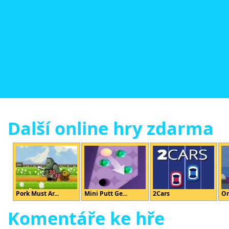
Další online hry zdarma
Pork Must Ar...
Mini Putt Ge...
2Cars
On
Komentáře ke hře