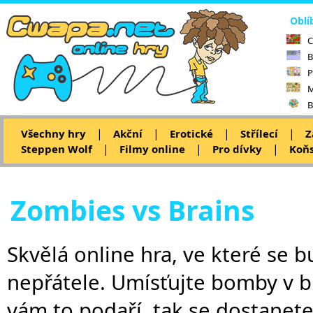
Oblí
C
B
P
M
B
|
|
|
|
Všechny hry
Akční
Erotické
Střílecí
Z
|
|
|
Steppen Wolf
Filmy online
Pro dívky
Koňs
Zombies vs Brains
Skvělá online hra, ve které se 
nepřátele. Umísťujte bomby v b
vám to podaří, tak se dostanete