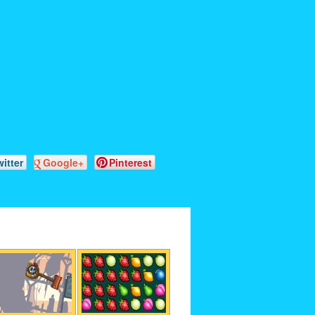
witter
Google+
Pinterest