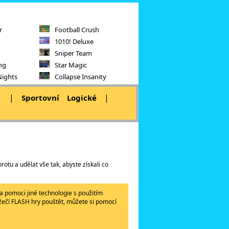
r
Football Crush
1010! Deluxe
Sniper Team
ng
Star Magic
Nights
Collapse Insanity
|
|
|
Sportovní
Logické
rotu a udělat vše tak, abyste získali co
a pomoci jiné technologie s použitím
lížečí FLASH hry pouštět, můžete si pomocí