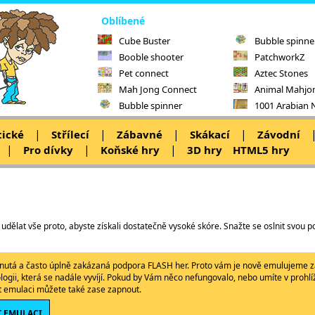
Oblíbené
Cube Buster
Bubble spinne
Booble shooter
PatchworkZ
Pet connect
Aztec Stones
Mah Jong Connect
Animal Mahjo
Bubble spinner
1001 Arabian 
|
|
|
|
tické
Střílecí
Zábavné
Skákací
Závodní
|
|
|
Pro dívky
Koňské hry
3D hry
HTML5 hry
 udělat vše proto, abyste získali dostatečně vysoké skóre. Snažte se oslnit svou po
ypnutá a často úplně zakázaná podpora FLASH her. Proto vám je nově emulujeme z
ologii, která se nadále vyvíjí. Pokud by Vám něco nefungovalo, nebo umíte v proh
ět emulaci můžete také zase zapnout.
 EMULACI