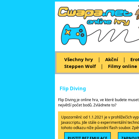
|
|
Všechny hry
Akční
Ero
|
Steppen Wolf
Filmy online
Flip Diving
Flip Diving je online hra, ve které budete muset
největší počet bodů. Zvládnete to?
Upozornění: od 1.1.2021 je v prohlížečích v
Javascriptu. Jde stále o experimentální techn
tohoto odkazu níže původní flash soubor. Zp
PUSTIT BEZ EMULACE
ZAPNOUT