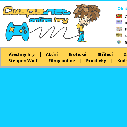
Oblí
C
B
P
M
B
|
|
|
|
Všechny hry
Akční
Erotické
Střílecí
Z
|
|
|
Steppen Wolf
Filmy online
Pro dívky
Koňs