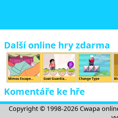
Další online hry zdarma
Mimou Escape...
Goat Guardia...
Change Type
Bl
Komentáře ke hře
Copyright © 1998-2026
Cwapa onlin
vy