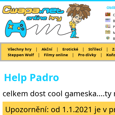
Oblí
C
B
P
M
B
|
|
|
|
Všechny hry
Akční
Erotické
Střílecí
Z
|
|
|
Steppen Wolf
Filmy online
Pro dívky
Koňs
Help Padro
celkem dost cool gameska....ty
Upozornění: od 1.1.2021 je v p