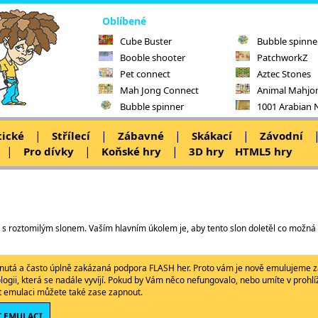
Oblíbené
Cube Buster
Bubble spinne
Booble shooter
PatchworkZ
Pet connect
Aztec Stones
Mah Jong Connect
Animal Mahjo
Bubble spinner
1001 Arabian 
|
|
|
|
tické
Střílecí
Zábavné
Skákací
Závodní
|
|
|
Pro dívky
Koňské hry
3D hry
HTML5 hry
e s roztomilým slonem. Vaším hlavním úkolem je, aby tento slon doletěl co možná n
ypnutá a často úplně zakázaná podpora FLASH her. Proto vám je nově emulujeme z
ologii, která se nadále vyvíjí. Pokud by Vám něco nefungovalo, nebo umíte v proh
ět emulaci můžete také zase zapnout.
 EMULACI