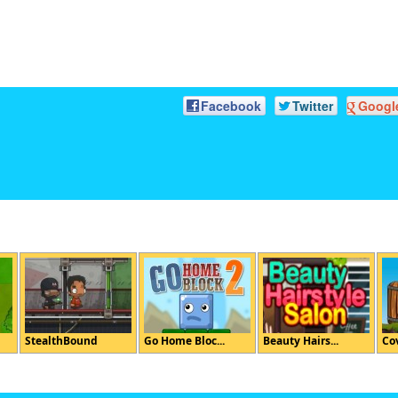
Facebook
Twitter
Googl
StealthBound
Go Home Bloc...
Beauty Hairs...
Co