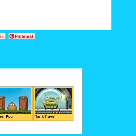
e+
Pinterest
ver Pou
Tank Travel