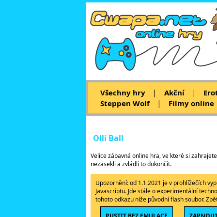
|
|
Všechny hry
Akční
Ero
|
Steppen Wolf
Filmy online
Olli Ball
Velice zábavná online hra, ve které si zahrajet
nezasekli a zvládli to dokončit.
Upozornění: od 1.1.2021 je v prohlížečích v
Javascriptu. Jde stále o experimentální techn
tohoto odkazu níže původní flash soubor. Zp
PUSTIT BEZ EMULACE
ZAPNOUT