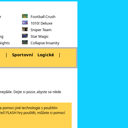
r
Football Crush
1010! Deluxe
Sniper Team
ng
Star Magic
Nights
Collapse Insanity
|
|
|
Sportovní
Logické
ejdále. Dejte si pozor, abyste se nikde
a pomoci jiné technologie s použitím
lížečí FLASH hry pouštět, můžete si pomocí