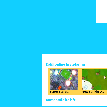
Další online hry zdarma
Super Star S...
New Funkin D...
Komentáře ke hře