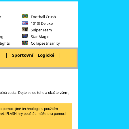
r
Football Crush
1010! Deluxe
Sniper Team
ng
Star Magic
Nights
Collapse Insanity
|
|
|
Sportovní
Logické
čná cesta. Dejte se do toho a ukažte všem,
a pomoci jiné technologie s použitím
lížečí FLASH hry pouštět, můžete si pomocí