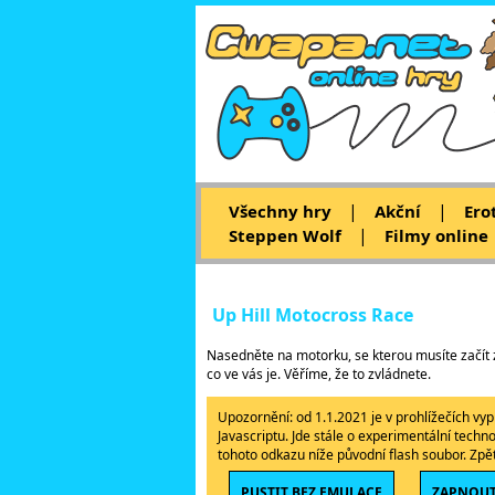
|
|
Všechny hry
Akční
Ero
|
Steppen Wolf
Filmy online
Up Hill Motocross Race
Nasedněte na motorku, se kterou musíte začít 
co ve vás je. Věříme, že to zvládnete.
Upozornění: od 1.1.2021 je v prohlížečích v
Javascriptu. Jde stále o experimentální techn
tohoto odkazu níže původní flash soubor. Zp
PUSTIT BEZ EMULACE
ZAPNOUT