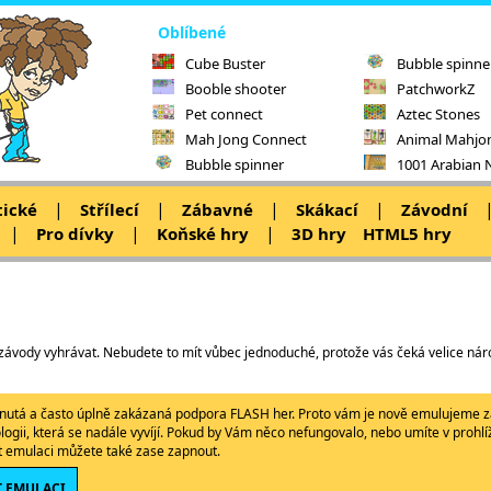
Oblíbené
Cube Buster
Bubble spinne
Booble shooter
PatchworkZ
Pet connect
Aztec Stones
Mah Jong Connect
Animal Mahjo
Bubble spinner
1001 Arabian 
|
|
|
|
tické
Střílecí
Zábavné
Skákací
Závodní
|
|
|
Pro dívky
Koňské hry
3D hry
HTML5 hry
závody vyhrávat. Nebudete to mít vůbec jednoduché, protože vás čeká velice náro
ypnutá a často úplně zakázaná podpora FLASH her. Proto vám je nově emulujeme z
ologii, která se nadále vyvíjí. Pokud by Vám něco nefungovalo, nebo umíte v proh
ět emulaci můžete také zase zapnout.
 EMULACI