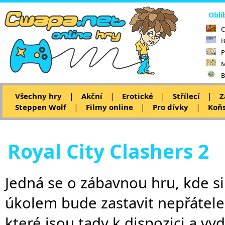
Oblí
C
B
P
M
B
|
|
|
|
Všechny hry
Akční
Erotické
Střílecí
Z
|
|
|
Steppen Wolf
Filmy online
Pro dívky
Koňs
Royal City Clashers 2
Jedná se o zábavnou hru, kde si
úkolem bude zastavit nepřátele.
které jsou tady k dispozici a vy