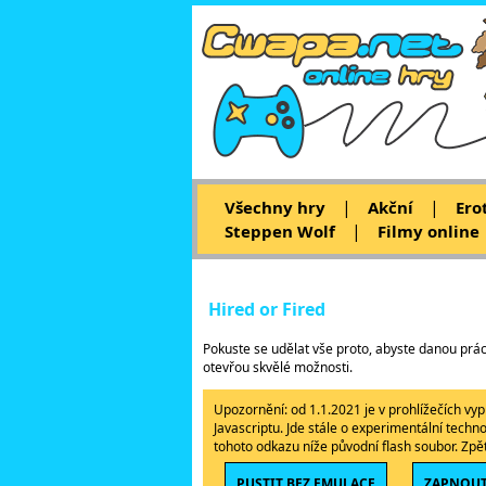
|
|
Všechny hry
Akční
Ero
|
Steppen Wolf
Filmy online
Hired or Fired
Pokuste se udělat vše proto, abyste danou prác
otevřou skvělé možnosti.
Upozornění: od 1.1.2021 je v prohlížečích v
Javascriptu. Jde stále o experimentální techn
tohoto odkazu níže původní flash soubor. Zp
PUSTIT BEZ EMULACE
ZAPNOUT