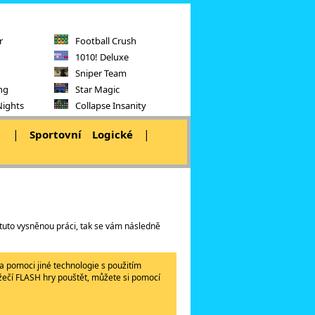
r
Football Crush
1010! Deluxe
Sniper Team
ng
Star Magic
Nights
Collapse Insanity
|
|
|
Sportovní
Logické
 tuto vysněnou práci, tak se vám následně
a pomoci jiné technologie s použitím
lížečí FLASH hry pouštět, můžete si pomocí