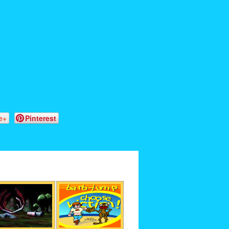
e+
Pinterest