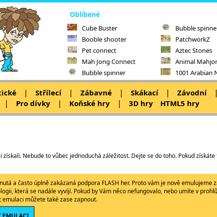
Oblíbené
Cube Buster
Bubble spinne
Booble shooter
PatchworkZ
Pet connect
Aztec Stones
Mah Jong Connect
Animal Mahjo
Bubble spinner
1001 Arabian 
|
|
|
|
tické
Střílecí
Zábavné
Skákací
Závodní
|
|
|
Pro dívky
Koňské hry
3D hry
HTML5 hry
i získali. Nebude to vůbec jednoduchá záležitost. Dejte se do toho. Pokud získáte
ypnutá a často úplně zakázaná podpora FLASH her. Proto vám je nově emulujeme z
ologii, která se nadále vyvíjí. Pokud by Vám něco nefungovalo, nebo umíte v proh
ět emulaci můžete také zase zapnout.
 EMULACI