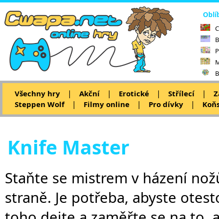
Oblí
C
B
P
M
B
|
|
|
|
Všechny hry
Akční
Erotické
Střílecí
Z
|
|
|
Steppen Wolf
Filmy online
Pro dívky
Koňs
Knife Master
Staňte se mistrem v házení nožů
straně. Je potřeba, abyste otest
toho dejte a zaměřte se na to, 