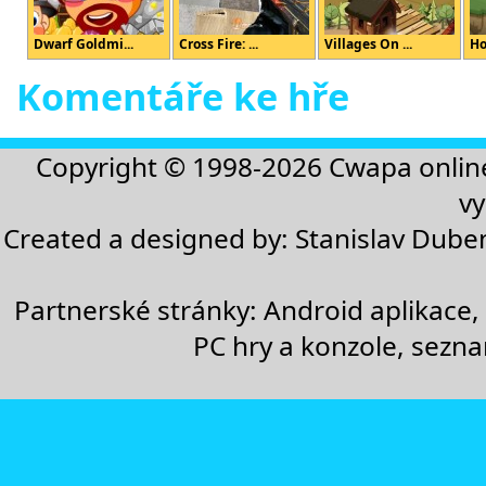
Dwarf Goldmi...
Cross Fire: ...
Villages On ...
Ho
Komentáře ke hře
Copyright © 1998-2026
Cwapa onlin
vy
Created a designed by:
Stanislav Dube
Partnerské stránky:
Android aplikace
,
PC hry a konzole
,
sezn