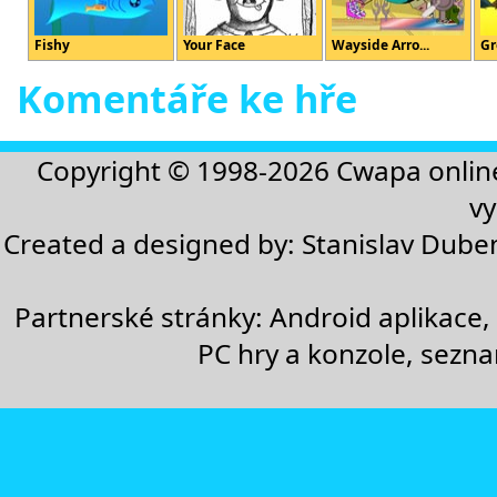
Fishy
Your Face
Wayside Arro...
Gr
Komentáře ke hře
Copyright © 1998-2026
Cwapa onlin
vy
Created a designed by:
Stanislav Dube
Partnerské stránky:
Android aplikace
,
PC hry a konzole
,
sezn