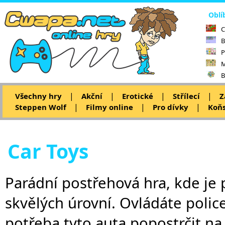
Oblí
C
B
P
M
B
|
|
|
|
Všechny hry
Akční
Erotické
Střílecí
Z
|
|
|
Steppen Wolf
Filmy online
Pro dívky
Koňs
Car Toys
Parádní postřehová hra, kde je
skvělých úrovní. Ovládáte policej
potřeba tyto auta popostrčit na s