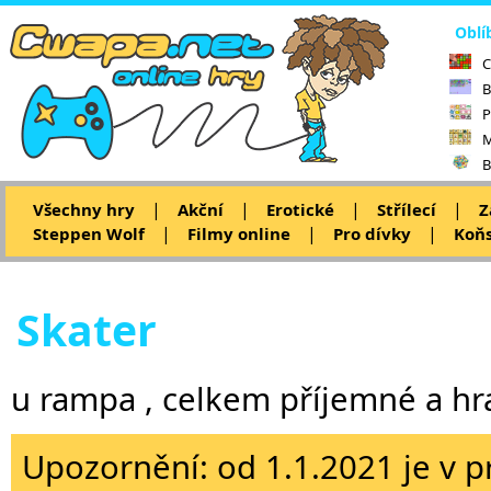
Oblí
C
B
P
M
B
|
|
|
|
Všechny hry
Akční
Erotické
Střílecí
Z
|
|
|
Steppen Wolf
Filmy online
Pro dívky
Koňs
Skater
u rampa , celkem příjemné a hr
Upozornění: od 1.1.2021 je v p