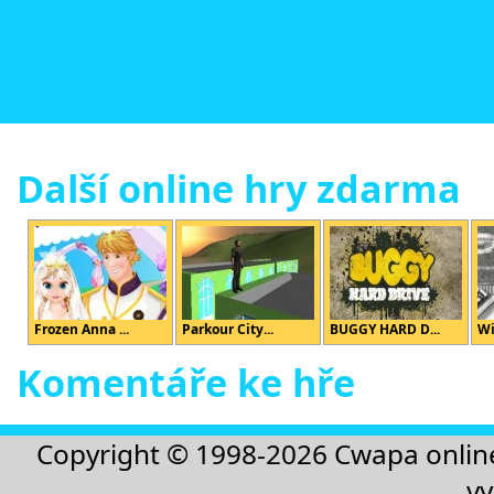
Další online hry zdarma
Frozen Anna ...
Parkour City...
BUGGY HARD D...
Wi
Komentáře ke hře
Copyright © 1998-2026
Cwapa onlin
vy