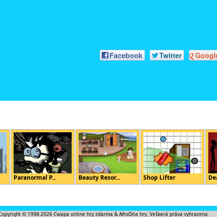
Facebook
Twitter
Googl
Paranormal P...
Beauty Resor...
Shop Lifter
De
Copyright © 1998-2026
Cwapa online hry zdarma
&
AfroDita hry
. Veškerá práva vyhrazena.