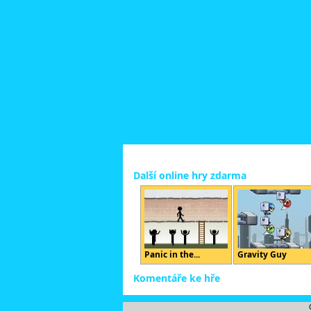
Další online hry zdarma
Panic in the...
Gravity Guy
Komentáře ke hře