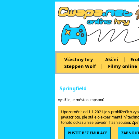
|
|
Všechny hry
Akční
Ero
|
Steppen Wolf
Filmy online
Springfield
vystřílejte město simpsonů
Upozornění: od 1.1.2021 je v prohlížečích v
Javascriptu. Jde stále o experimentální techn
tohoto odkazu níže původní flash soubor. Zp
PUSTIT BEZ EMULACE
ZAPNOUT