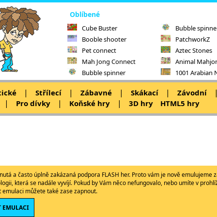
Oblíbené
Cube Buster
Bubble spinne
Booble shooter
PatchworkZ
Pet connect
Aztec Stones
Mah Jong Connect
Animal Mahjo
Bubble spinner
1001 Arabian 
|
|
|
|
tické
Střílecí
Zábavné
Skákací
Závodní
|
|
|
Pro dívky
Koňské hry
3D hry
HTML5 hry
ypnutá a často úplně zakázaná podpora FLASH her. Proto vám je nově emulujeme z
ologii, která se nadále vyvíjí. Pokud by Vám něco nefungovalo, nebo umíte v proh
ět emulaci můžete také zase zapnout.
 EMULACI