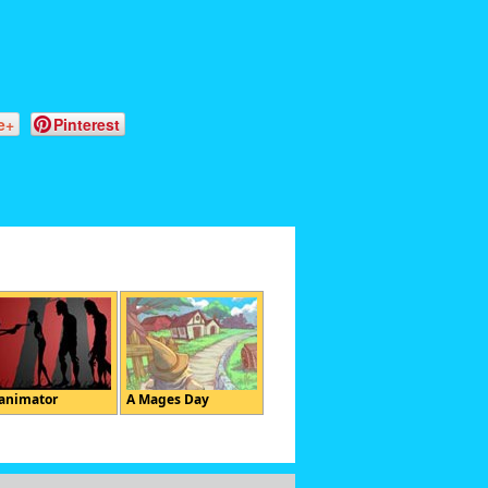
e+
Pinterest
animator
A Mages Day