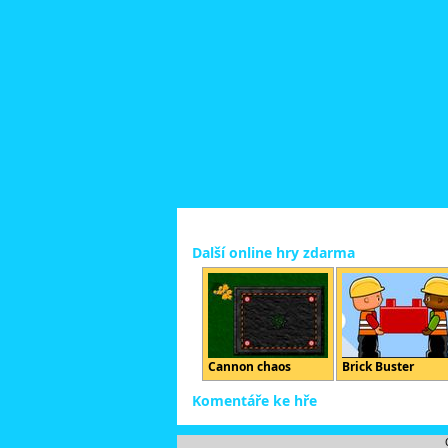
Další online hry zdarma
Cannon chaos
Brick Buster
Komentáře ke hře