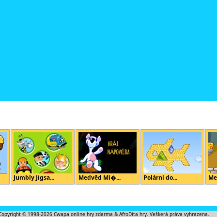
Jumbly Jigsa...
Medvěd Mí�...
Polární do...
Me
Copyright © 1998-2026
Cwapa online hry zdarma
&
AfroDita hry
. Veškerá práva vyhrazena.