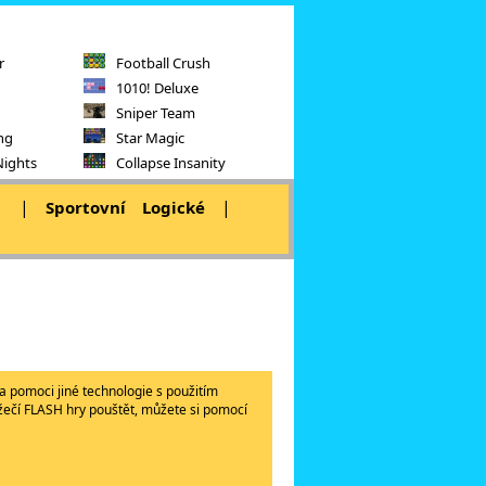
r
Football Crush
1010! Deluxe
Sniper Team
ng
Star Magic
Nights
Collapse Insanity
|
|
|
Sportovní
Logické
a pomoci jiné technologie s použitím
lížečí FLASH hry pouštět, můžete si pomocí