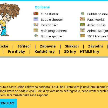
Oblíbené
Cube Buster
Bubble spinne
Booble shooter
PatchworkZ
Pet connect
Aztec Stones
Mah Jong Connect
Animal Mahjo
Bubble spinner
1001 Arabian 
|
|
|
|
tické
Střílecí
Zábavné
Skákací
Závodní
|
|
|
Pro dívky
Koňské hry
3D hry
HTML5 hry
ypnutá a často úplně zakázaná podpora FLASH her. Proto vám je nově emulujeme z
ologii, která se nadále vyvíjí. Pokud by Vám něco nefungovalo, nebo umíte v proh
ět emulaci můžete také zase zapnout.
 EMULACI