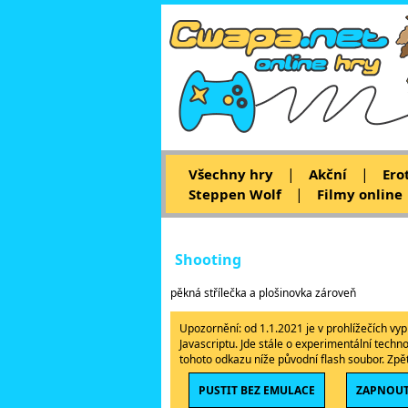
|
|
Všechny hry
Akční
Ero
|
Steppen Wolf
Filmy online
Shooting
pěkná střílečka a plošinovka zároveň
Upozornění: od 1.1.2021 je v prohlížečích v
Javascriptu. Jde stále o experimentální techn
tohoto odkazu níže původní flash soubor. Zp
PUSTIT BEZ EMULACE
ZAPNOUT