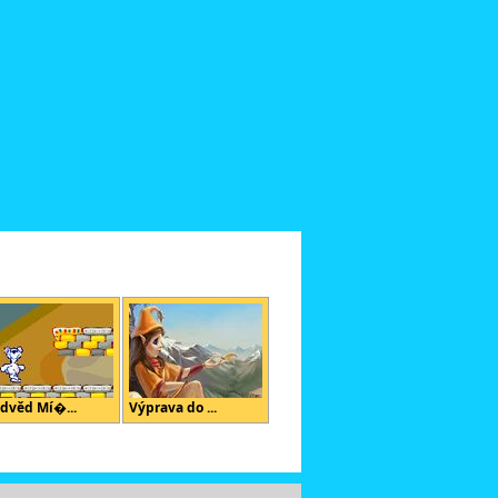
dvěd Mí�...
Výprava do ...