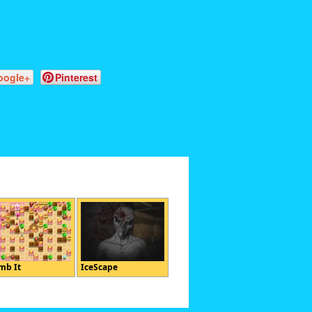
oogle+
Pinterest
mb It
IceScape