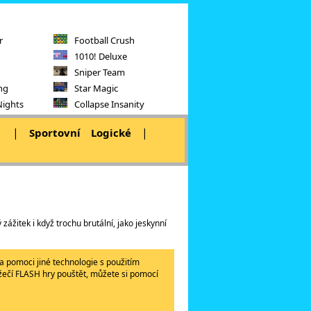
r
Football Crush
1010! Deluxe
Sniper Team
ng
Star Magic
Nights
Collapse Insanity
|
|
|
Sportovní
Logické
 zážitek i když trochu brutální, jako jeskynní
a pomoci jiné technologie s použitím
lížečí FLASH hry pouštět, můžete si pomocí