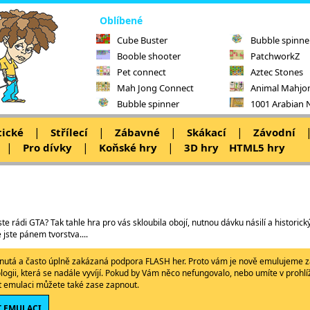
Oblíbené
Cube Buster
Bubble spinne
Booble shooter
PatchworkZ
Pet connect
Aztec Stones
Mah Jong Connect
Animal Mahjo
Bubble spinner
1001 Arabian 
|
|
|
|
tické
Střílecí
Zábavné
Skákací
Závodní
|
|
|
Pro dívky
Koňské hry
3D hry
HTML5 hry
te rádi GTA? Tak tahle hra pro vás skloubila obojí, nutnou dávku násilí a historický
jste pánem tvorstva....
ypnutá a často úplně zakázaná podpora FLASH her. Proto vám je nově emulujeme z
ologii, která se nadále vyvíjí. Pokud by Vám něco nefungovalo, nebo umíte v proh
ět emulaci můžete také zase zapnout.
 EMULACI