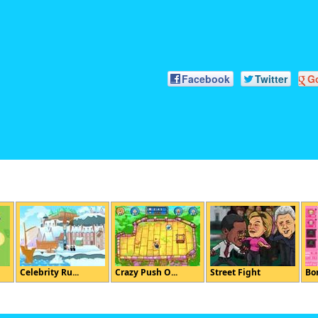
Facebook
Twitter
G
Celebrity Ru...
Crazy Push O...
Street Fight
Bo