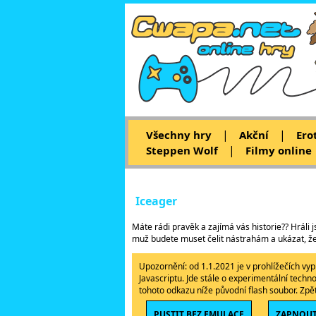
|
|
Všechny hry
Akční
Ero
|
Steppen Wolf
Filmy online
Iceager
Máte rádi pravěk a zajímá vás historie?? Hráli js
muž budete muset čelit nástrahám a ukázat, že 
Upozornění: od 1.1.2021 je v prohlížečích v
Javascriptu. Jde stále o experimentální techn
tohoto odkazu níže původní flash soubor. Zp
PUSTIT BEZ EMULACE
ZAPNOUT