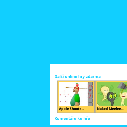
Další online hry zdarma
Apple Shoote...
Naked Meelee...
Komentáře ke hře