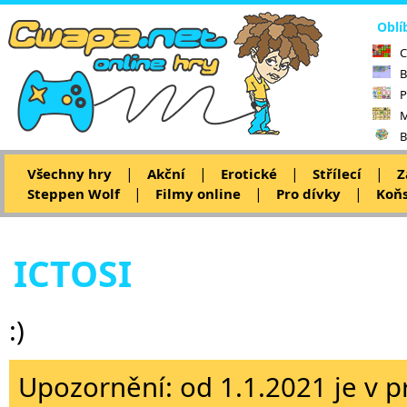
Oblí
C
B
P
M
B
|
|
|
|
Všechny hry
Akční
Erotické
Střílecí
Z
|
|
|
Steppen Wolf
Filmy online
Pro dívky
Koňs
ICTOSI
:)
Upozornění: od 1.1.2021 je v p