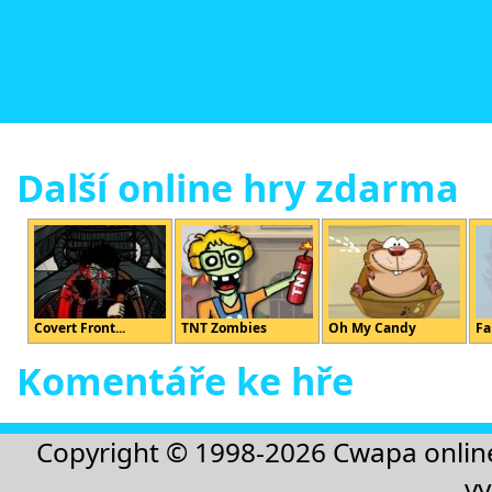
Další online hry zdarma
Covert Front...
TNT Zombies
Oh My Candy
Fa
Komentáře ke hře
Copyright © 1998-2026
Cwapa onlin
vy