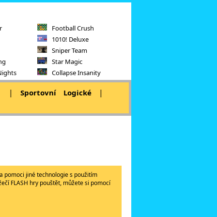
r
Football Crush
1010! Deluxe
Sniper Team
ng
Star Magic
Nights
Collapse Insanity
|
|
|
Sportovní
Logické
a pomoci jiné technologie s použitím
lížečí FLASH hry pouštět, můžete si pomocí