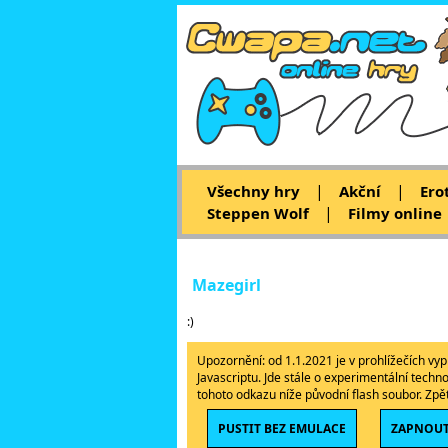
|
|
Všechny hry
Akční
Ero
|
Steppen Wolf
Filmy online
Mazegirl
:)
Upozornění: od 1.1.2021 je v prohlížečích v
Javascriptu. Jde stále o experimentální techn
tohoto odkazu níže původní flash soubor. Zp
PUSTIT BEZ EMULACE
ZAPNOUT