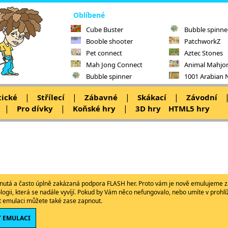
Oblíbené
Cube Buster
Bubble spinne
Booble shooter
PatchworkZ
Pet connect
Aztec Stones
Mah Jong Connect
Animal Mahjo
Bubble spinner
1001 Arabian 
|
|
|
|
tické
Střílecí
Zábavné
Skákací
Závodní
|
|
|
Pro dívky
Koňské hry
3D hry
HTML5 hry
ypnutá a často úplně zakázaná podpora FLASH her. Proto vám je nově emulujeme z
ologii, která se nadále vyvíjí. Pokud by Vám něco nefungovalo, nebo umíte v proh
ět emulaci můžete také zase zapnout.
 EMULACI