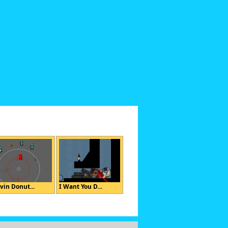
vin Donut...
I Want You D...