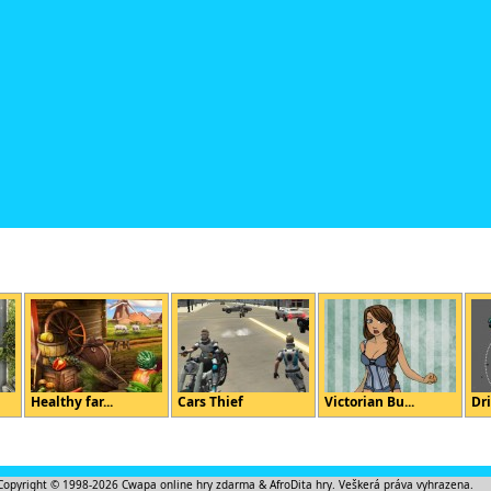
Healthy far...
Cars Thief
Victorian Bu...
Dri
Copyright © 1998-2026
Cwapa online hry zdarma
&
AfroDita hry
. Veškerá práva vyhrazena.