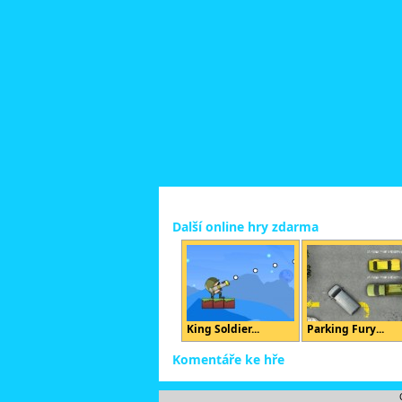
Další online hry zdarma
King Soldier...
Parking Fury...
Komentáře ke hře