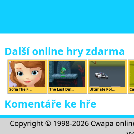
Další online hry zdarma
Sofia The Fi...
The Last Din...
Ultimate Pol...
Ca
Komentáře ke hře
Copyright © 1998-2026
Cwapa onlin
vy