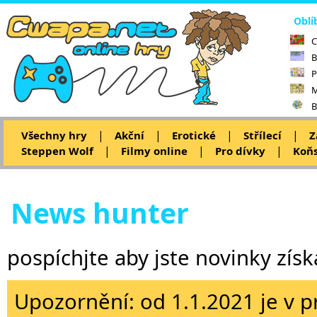
Oblí
C
B
P
M
B
|
|
|
|
Všechny hry
Akční
Erotické
Střílecí
Z
|
|
|
Steppen Wolf
Filmy online
Pro dívky
Koňs
News hunter
pospíchjte aby jste novinky získa
Upozornění: od 1.1.2021 je v p