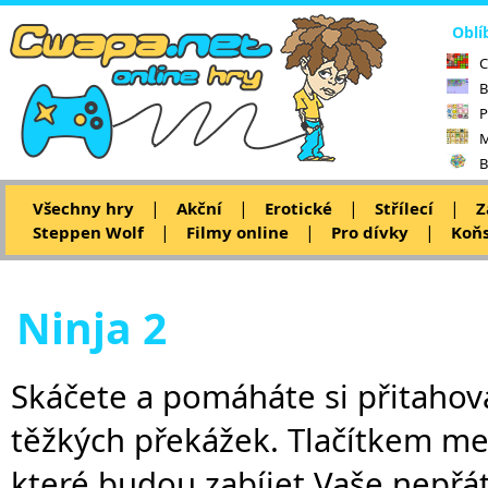
Oblí
C
B
P
M
B
|
|
|
|
Všechny hry
Akční
Erotické
Střílecí
Z
|
|
|
Steppen Wolf
Filmy online
Pro dívky
Koňs
Ninja 2
Skáčete a pomáháte si přitahov
těžkých překážek. Tlačítkem me
které budou zabíjet Vaše nepřát