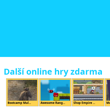
Další online hry zdarma
Bootcamp Mul...
Awesome Rang...
Shop Empire ...
Mu