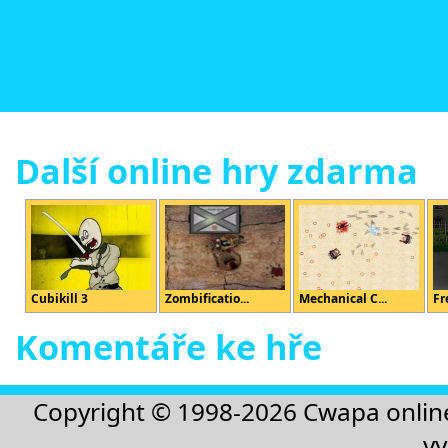
Další online hry zdarma
Cubikill 3
Zombificatio...
Mechanical C...
Fr
Komentáře ke hře
Copyright © 1998-2026
Cwapa onlin
vy