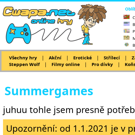
Oblí
C
B
P
M
B
|
|
|
|
Všechny hry
Akční
Erotické
Střílecí
Z
|
|
|
Steppen Wolf
Filmy online
Pro dívky
Koňs
Summergames
juhuu tohle jsem presně potřeb
Upozornění: od 1.1.2021 je v p