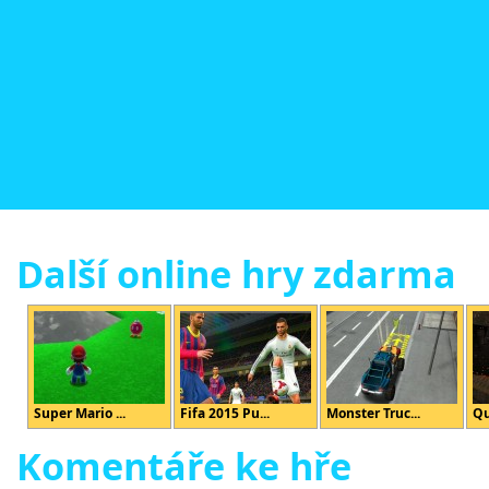
Další online hry zdarma
Super Mario ...
Fifa 2015 Pu...
Monster Truc...
Qu
Komentáře ke hře