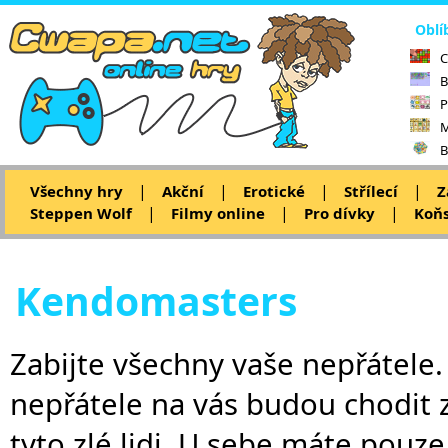
Oblí
C
B
P
M
B
|
|
|
|
Všechny hry
Akční
Erotické
Střílecí
Z
|
|
|
Steppen Wolf
Filmy online
Pro dívky
Koňs
Kendomasters
Zabijte všechny vaše nepřátele. 
nepřátele na vás budou chodit z
tyto zlé lidi. U sebe máte pouz