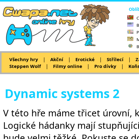
Oblí
C
B
P
M
B
|
|
|
|
Všechny hry
Akční
Erotické
Střílecí
Z
|
|
|
Steppen Wolf
Filmy online
Pro dívky
Koňs
Dynamic systems 2
V této hře máme třicet úrovní,
Logické hádanky mají stupňující
bude velmi těžké. Pokuste se d