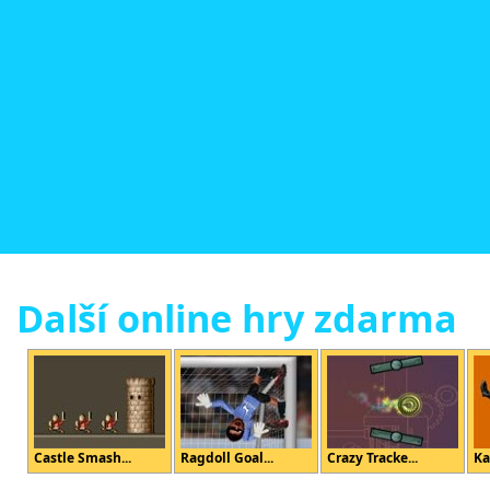
Další online hry zdarma
Castle Smash...
Ragdoll Goal...
Crazy Tracke...
Ka